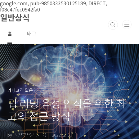
본문 바로가기
google.com, pub-9850333530125189, DIRECT,
f08c47fec0942fa0
일반상식
홈
태그
카테고리 없음
딥 러닝 음성 인식을 위한 최
고의 접근 방식
by ╰(*°▽°*)╯(¬_¬ )
2022. 2. 5.