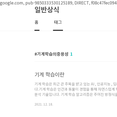
본문 바로가기
google.com, pub-9850333530125189, DIRECT, f08c47fec094
일반상식
홈
태그
기계학습의중용성
1
기계 학습이란
기계 학습은 최근 큰 주목을 받고 있는 AI , 인공지능 ,
다.기계 학습은 인간과 동물이 경험을 통해 자연스럽게
분석 기술입니다. 기계 학습 알고리즘은 주어진 방정식
정보를 학습하는 컴퓨팅 기술입니다. 알고리즘은 학습에 
2021. 12. 18.
적응적으로 성능을 향상시킵니다. 빅데이터 가 증가함에 
제를 해결하기 위한 중요한 기술이 되고 있습니다. 금융
사용하여 거래, 위험 회피, 투자 및 위험 관리에 대한 