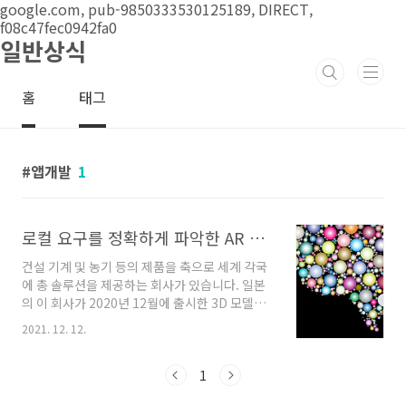
본문 바로가기
google.com, pub-9850333530125189, DIRECT,
f08c47fec0942fa0
일반상식
홈
태그
앱개발
1
로컬 요구를 정확하게 파악한 AR 기능 탑재의 고장 진단 앱
건설 기계 및 농기 등의 제품을 축으로 세계 각국
에 총 솔루션을 제공하는 회사가 있습니다. 일본
의 이 회사가 2020년 12월에 출시한 3D 모델과
AR 기능을 활용한 고장 진단을 할 수 있는 혁신적
2021. 12. 12.
인 서비스입니다. 본 서비스의 목적은 경험이나
지식에 의지하지 않는 고장 진단 플로우를 제공
하는 것으로 다운 타임에 의한 건조기의 가동률
1
저하를 억제하는 것입니다.특히 고장 진단의 요